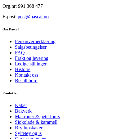
Org.nr: 991 368 477
E-post:
post@pascal.no
Om Pascal
Personvernerklæring
Salgsbetingelser
FAQ
Frakt og levering
Ledige stillinger
Historie
Kontakt oss
Bestill bord
Produkter
Kaker
Bakverk
Makroner & petit fours
Sjokolade & karamell
Bryllupskaker
Syltetøy og is
Gaver og bøker