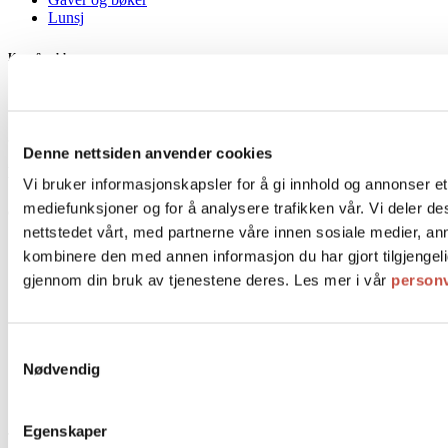
Lunsj
Kurs & selskap
Afternoon Tea á la Pascal
Dessertkurs
Denne nettsiden anvender cookies
Lokasjoner
Vi bruker informasjonskapsler for å gi innhold og annonser et 
mediefunksjoner og for å analysere trafikken vår. Vi deler 
Oslo
nettstedet vårt, med partnerne våre innen sosiale medier, a
Prinsens gate 22
kombinere den med annen informasjon du har gjort tilgjengeli
CC Vest
gjennom din bruk av tjenestene deres. Les mer i vår
person
Tollbugata 11 Kaffebar
Ullevålsveien 47
Tollbugata 11
Henrik Ibsens gate 36
Samtykkevalg
Aker Brygge
Nødvendig
Torggata 17b
Sandvika
Egenskaper
Trondheim