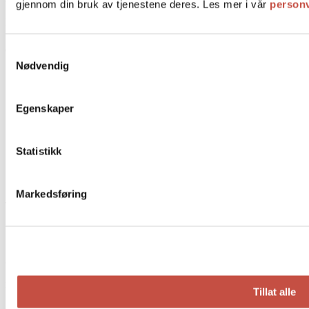
gjennom din bruk av tjenestene deres. Les mer i vår
person
Lokasjoner
Samtykkevalg
Oslo
Nødvendig
Prinsens gate 22
CC Vest
Tollbugata 11 Kaffebar
Egenskaper
Ullevålsveien 47
Tollbugata 11
Henrik Ibsens gate 36
Statistikk
Aker Brygge
Torggata 17b
Sandvika
Markedsføring
Trondheim
Sirkus
Søndre gate 14
Meld deg på vårt nyhetsbrev
Tillat alle