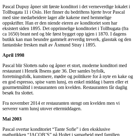
Pascal Dupuy åpner sitt første konditori i det verneverdige lokalet i
Tollbugata 11 i Oslo. Her finner du bedriftens hjerte hvor Pascal
med sine medarbeidere lager alle kakene med hemmelige
oppskrifter. Han er den niende eieren av konditoriet som har
eksistert siden 1895. Det opprinnelige konditoriet i Tollbugata (fra
ca 1650) brant ned og ble først bygget opp igjen i 1870. I dagens
butikk kan man beundre gammelt ærverdig treverk, glasstak og den
fantastiske fresken malt av Åsmund Stray i 1895.
April 1998
Pascal blir Slottets nabo og åpner et stort, moderne konditori med
restaurant i Henrik Ibsens gate 36. Der samles byfolk,
forretningsfolk, kunstnere, mødre og politikere for å nyte en kake og
en god espresso, spise varm lunsj, en enkel middag i baren eller et
gourmetmåltid i restauranten om kvelden. Restauranten får daglig
besøk fra slottet.
Fra november 2014 er restauranten stengt om kvelden men vi
serverer varm lunsj utover ettermiddagen.
Mai 2003
Pascal overtar konditoriet “Tante Sofie” i den eksklusive
matbutikken “JACOB’S” på Holtet i samarbeid med familien