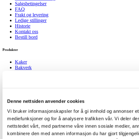
Salgsbetingelser
FAQ
Frakt og levering
Ledige stillinger
Historie
Kontakt oss
Bestill bord
Produkter
Kaker
Bakverk
Makroner & petit fours
Sjokolade & karamell
Bryllupskaker
Syltetøy og is
Gaver og bøker
Lunsj
Denne nettsiden anvender cookies
Vi bruker informasjonskapsler for å gi innhold og annonser et 
Kurs & selskap
mediefunksjoner og for å analysere trafikken vår. Vi deler 
Afternoon Tea á la Pascal
nettstedet vårt, med partnerne våre innen sosiale medier, a
Dessertkurs
kombinere den med annen informasjon du har gjort tilgjengeli