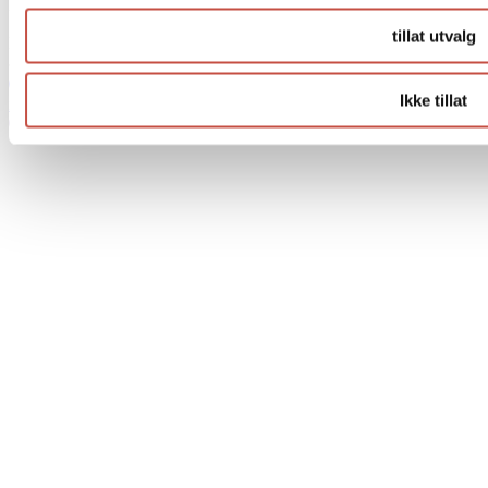
Hold deg oppdatert på nye produkter og våre kurs.
tillat utvalg
Din e-postadresse
Meld på
Logg inn
Salgsbetingelser
Personvern
Innstillinger for
Ikke tillat
informasjonskapsler