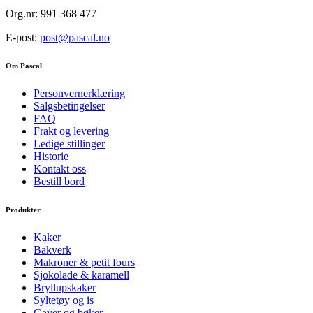
Org.nr: 991 368 477
E-post:
post@pascal.no
Om Pascal
Personvernerklæring
Salgsbetingelser
FAQ
Frakt og levering
Ledige stillinger
Historie
Kontakt oss
Bestill bord
Produkter
Kaker
Bakverk
Makroner & petit fours
Sjokolade & karamell
Bryllupskaker
Syltetøy og is
Gaver og bøker