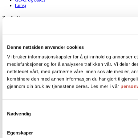
Lunsj
Kurs & selskap
Afternoon Tea á la Pascal
Dessertkurs
Denne nettsiden anvender cookies
Lokasjoner
Vi bruker informasjonskapsler for å gi innhold og annonser et 
mediefunksjoner og for å analysere trafikken vår. Vi deler 
Oslo
nettstedet vårt, med partnerne våre innen sosiale medier, a
Prinsens gate 22
kombinere den med annen informasjon du har gjort tilgjengeli
CC Vest
gjennom din bruk av tjenestene deres. Les mer i vår
person
Tollbugata 11 Kaffebar
Ullevålsveien 47
Tollbugata 11
Henrik Ibsens gate 36
Samtykkevalg
Aker Brygge
Nødvendig
Torggata 17b
Sandvika
Egenskaper
Trondheim