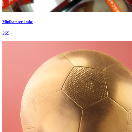
Minibamser i eske
265,-