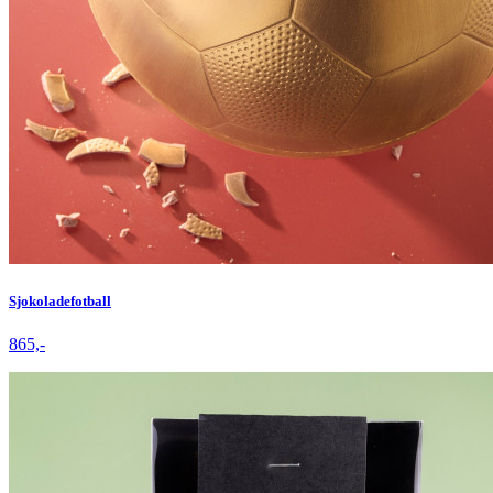
Sjokoladefotball
865,-