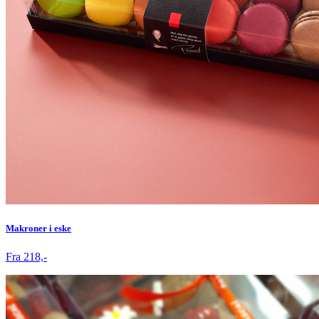
Makroner i eske
Fra 218,-