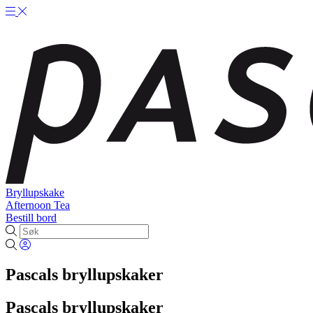
Bryllupskake
Afternoon Tea
Bestill bord
Pascals bryllupskaker
Pascals bryllupskaker