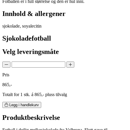
Fotballen er i full størrelse og den er hul inni.
Innhold & allergener
sjokolade, soyalecitin
Sjokoladefotball
Velg leveringsmåte
Pris
865,-
Totalt for 1 stk. á 865,- pluss tilvalg
Legg i handlekurv
Produktbeskrivelse
Fotball i deilig melkesjokolade fra Valhrona. Flott gave til