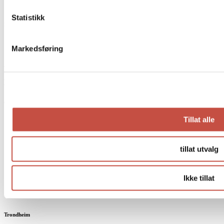
Lunsj
Statistikk
Kurs & selskap
Afternoon Tea á la Pascal
Markedsføring
Dessertkurs
Lokasjoner
Oslo
Tillat alle
Prinsens gate 22
CC Vest
Tollbugata 11 Kaffebar
tillat utvalg
Ullevålsveien 47
Tollbugata 11
Henrik Ibsens gate 36
Aker Brygge
Ikke tillat
Torggata 17b
Sandvika
Trondheim