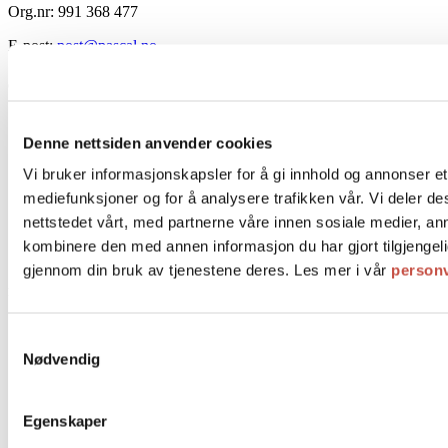
Org.nr: 991 368 477
E-post:
post@pascal.no
Om Pascal
Personvernerklæring
Denne nettsiden anvender cookies
Salgsbetingelser
FAQ
Vi bruker informasjonskapsler for å gi innhold og annonser et 
Frakt og levering
Ledige stillinger
mediefunksjoner og for å analysere trafikken vår. Vi deler 
Historie
nettstedet vårt, med partnerne våre innen sosiale medier, a
Kontakt oss
kombinere den med annen informasjon du har gjort tilgjengeli
Bestill bord
gjennom din bruk av tjenestene deres. Les mer i vår
person
Produkter
Kaker
Samtykkevalg
Bakverk
Nødvendig
Makroner & petit fours
Sjokolade & karamell
Bryllupskaker
Syltetøy og is
Egenskaper
Gaver og bøker