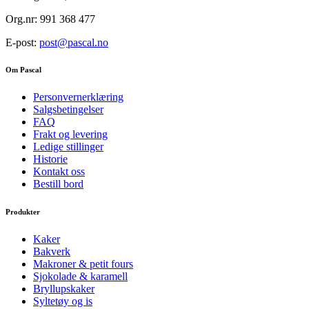
Org.nr: 991 368 477
E-post:
post@pascal.no
Om Pascal
Personvernerklæring
Salgsbetingelser
FAQ
Frakt og levering
Ledige stillinger
Historie
Kontakt oss
Bestill bord
Produkter
Kaker
Bakverk
Makroner & petit fours
Sjokolade & karamell
Bryllupskaker
Syltetøy og is