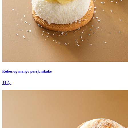
Kokos og mango porsjonskake
112,-