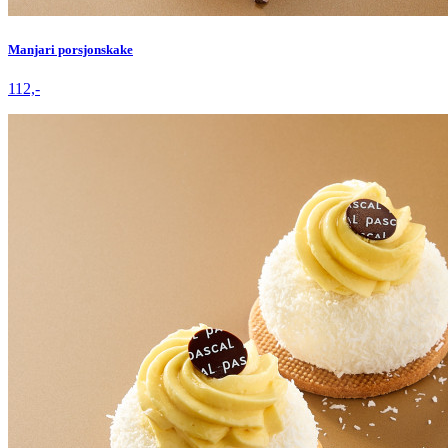
Manjari porsjonskake
112,-