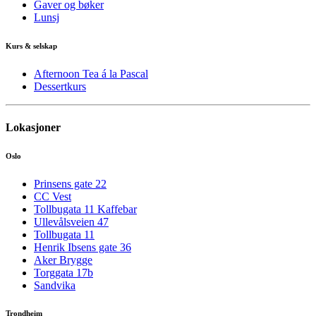
Gaver og bøker
Lunsj
Kurs & selskap
Afternoon Tea á la Pascal
Dessertkurs
Lokasjoner
Oslo
Prinsens gate 22
CC Vest
Tollbugata 11 Kaffebar
Ullevålsveien 47
Tollbugata 11
Henrik Ibsens gate 36
Aker Brygge
Torggata 17b
Sandvika
Trondheim