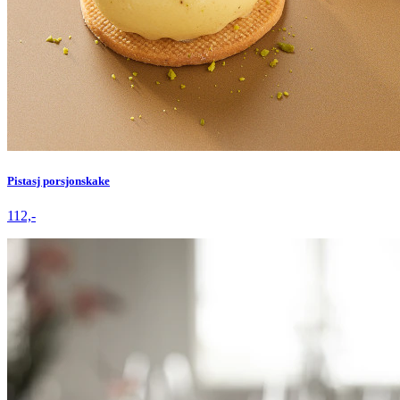
Pistasj porsjonskake
112,-