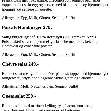
Fransk toast med røkt skinke, cheddarost og senneps bechamel
toppet med et stekt egg og servert med blandet salat og hjemmelaget
honning- og sennepsvinaigrette.
Allergener: Egg, Melk, Gluten, Sennep, Sulfitt
Pascals Hamburger
279,-
Saftig burger laget på 100% storfekjøtt (200 gram) fra Annis
Pølsemakeri servert i hjemmelaget brioche med aioli, ketchup,
Comté-ost og ovnsbakte poteter
Allergener: Egg, Melk, Gluten, Sennep, Sulfitt
Chèvre salat
249,-
Blandet salat med gratinert chèvre på toast, toppet med hjemmelaget
bringebærsyltetøy, honningsennepsvinaigrette og valnøtter.
Allergener: Melk, Nøtter, Gluten, Sennep, Sulfitt
Cæsarsalat
259,-
Romanosalat med marinert kyllingbryst, bacon, tomater og
cæsardressing, toppet med parmesan og krutonger.