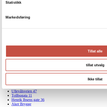
Makroner & petit fours
Statistikk
Sjokolade & karamell
Bryllupskaker
Syltetøy og is
Markedsføring
Gaver og bøker
Lunsj
Kurs & selskap
Afternoon Tea á la Pascal
Dessertkurs
Tillat alle
Lokasjoner
tillat utvalg
Oslo
Prinsens gate 22
Ikke tillat
CC Vest
Tollbugata 11 Kaffebar
Ullevålsveien 47
Tollbugata 11
Henrik Ibsens gate 36
Aker Brygge