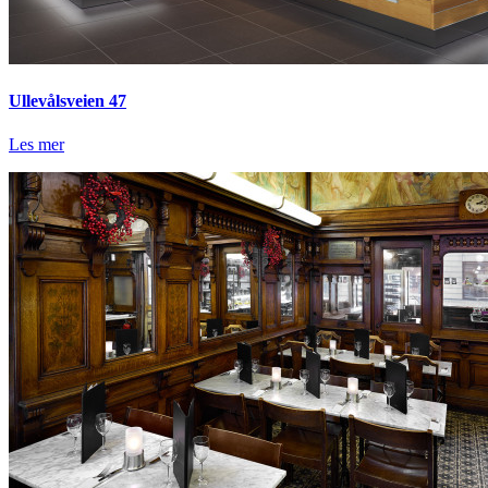
Ullevålsveien 47
Les mer