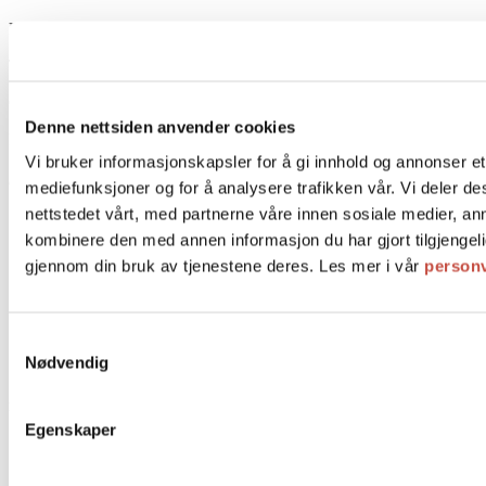
Pascal Drift AS
Tollbugata 11, 0152 OSLO
Org.nr: 991 368 477
Denne nettsiden anvender cookies
E-post:
post@pascal.no
Vi bruker informasjonskapsler for å gi innhold og annonser et 
Om Pascal
mediefunksjoner og for å analysere trafikken vår. Vi deler 
nettstedet vårt, med partnerne våre innen sosiale medier, a
Personvernerklæring
kombinere den med annen informasjon du har gjort tilgjengeli
Salgsbetingelser
FAQ
gjennom din bruk av tjenestene deres. Les mer i vår
person
Frakt og levering
Ledige stillinger
Historie
Samtykkevalg
Kontakt oss
Nødvendig
Bestill bord
Produkter
Egenskaper
Kaker
Bakverk