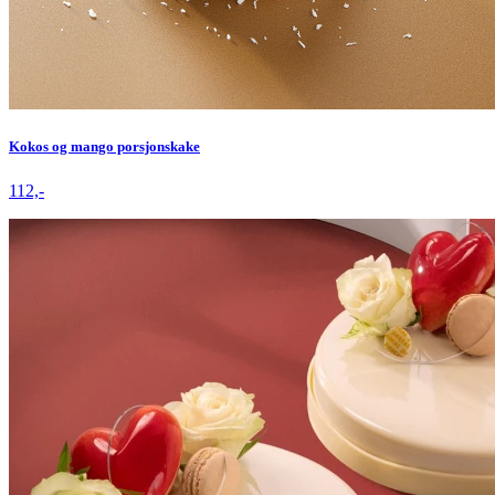
Kokos og mango porsjonskake
112,-