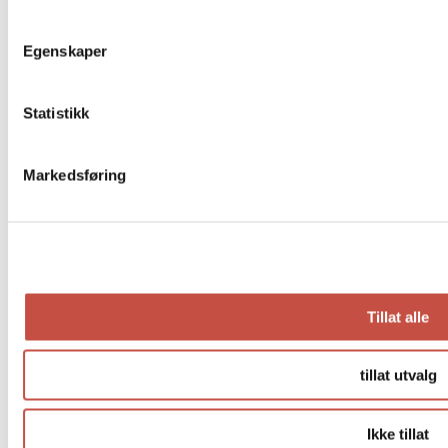
Makroner & petit fours
Sjokolade & karamell
Bryllupskaker
Egenskaper
Syltetøy og is
Gaver og bøker
Lunsj
Statistikk
Kurs & selskap
Markedsføring
Afternoon Tea á la Pascal
Dessertkurs
Lokasjoner
Oslo
Tillat alle
Prinsens gate 22
CC Vest
Tollbugata 11 Kaffebar
tillat utvalg
Ullevålsveien 47
Tollbugata 11
Henrik Ibsens gate 36
Ikke tillat
Aker Brygge