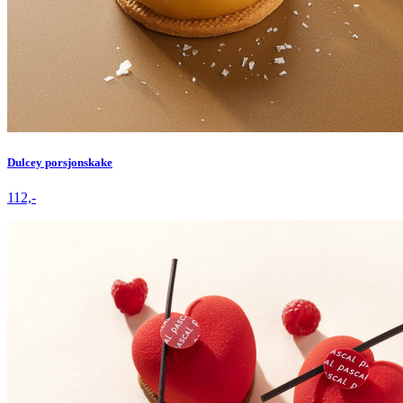
Dulcey porsjonskake
112,-