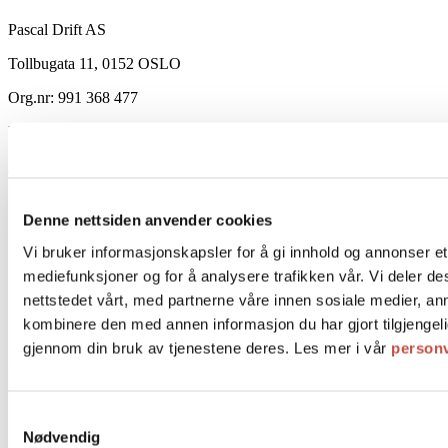
Pascal Drift AS
Tollbugata 11, 0152 OSLO
Org.nr: 991 368 477
E-post:
post@pascal.no
Om Pascal
Personvernerklæring
Denne nettsiden anvender cookies
Salgsbetingelser
FAQ
Vi bruker informasjonskapsler for å gi innhold og annonser et 
Frakt og levering
mediefunksjoner og for å analysere trafikken vår. Vi deler 
Ledige stillinger
nettstedet vårt, med partnerne våre innen sosiale medier, a
Historie
Kontakt oss
kombinere den med annen informasjon du har gjort tilgjengeli
Bestill bord
gjennom din bruk av tjenestene deres. Les mer i vår
person
Produkter
Samtykkevalg
Kaker
Bakverk
Nødvendig