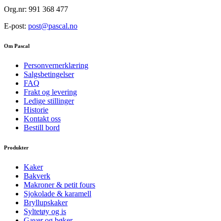
Org.nr: 991 368 477
E-post:
post@pascal.no
Om Pascal
Personvernerklæring
Salgsbetingelser
FAQ
Frakt og levering
Ledige stillinger
Historie
Kontakt oss
Bestill bord
Produkter
Kaker
Bakverk
Makroner & petit fours
Sjokolade & karamell
Bryllupskaker
Syltetøy og is
Gaver og bøker