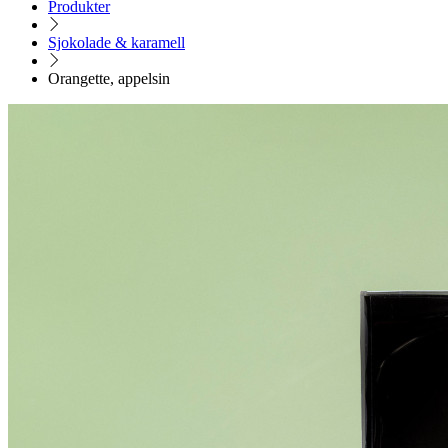
Produkter
Sjokolade & karamell
Orangette, appelsin