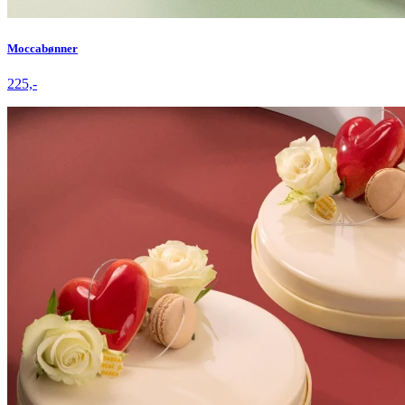
Moccabønner
225,-