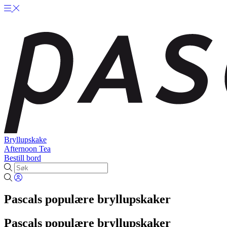
Bryllupskake
Afternoon Tea
Bestill bord
Pascals populære bryllupskaker
Pascals populære bryllupskaker