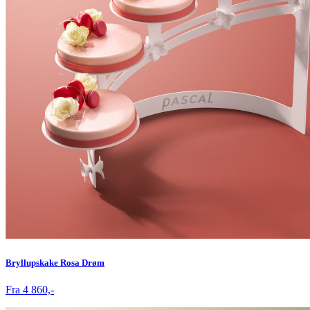
Bryllupskake Rosa Drøm
Fra 4 860,-