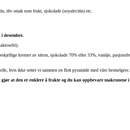
in, div smak som frukt, sjokolade (soyalecitin) etc.
 i desember.
aktosefri).
skjellige kremer av sitron, sjokolade 70% eller 33%, vanilje, pasjonsfr
lle, hvis ikke setter vi sammen en flott pyramide med våre bestselgere.
r at den er enklere å frakte og du kan oppbevare makronene i frys