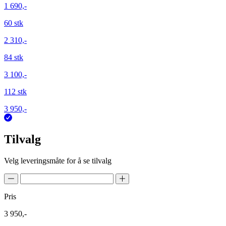
1 690,-
60 stk
2 310,-
84 stk
3 100,-
112 stk
3 950,-
Tilvalg
Velg leveringsmåte for å se tilvalg
Pris
3 950,-