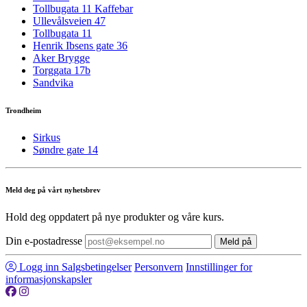
Tollbugata 11 Kaffebar
Ullevålsveien 47
Tollbugata 11
Henrik Ibsens gate 36
Aker Brygge
Torggata 17b
Sandvika
Trondheim
Sirkus
Søndre gate 14
Meld deg på vårt nyhetsbrev
Hold deg oppdatert på nye produkter og våre kurs.
Din e-postadresse
Meld på
Logg inn
Salgsbetingelser
Personvern
Innstillinger for
informasjonskapsler