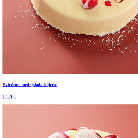
Hvit drøm med sjokoladehjerte
1 270,-