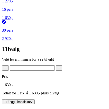
1 270,-
16 pers
1 630,-
30 pers
2 920,-
Tilvalg
Velg leveringsmåte for å se tilvalg
Pris
1 630,-
Totalt for 1 stk. á 1 630,- pluss tilvalg
Legg i handlekurv