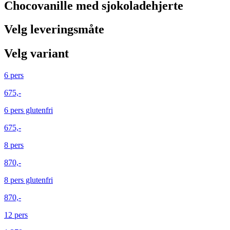
Chocovanille med sjokoladehjerte
Velg leveringsmåte
Velg variant
6 pers
675,-
6 pers glutenfri
675,-
8 pers
870,-
8 pers glutenfri
870,-
12 pers