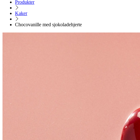
Produkter
Kaker
Chocovanille med sjokoladehjerte