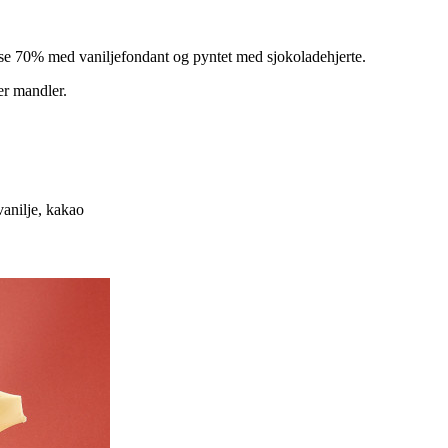
se 70% med vaniljefondant og pyntet med sjokoladehjerte.
er mandler.
vanilje, kakao