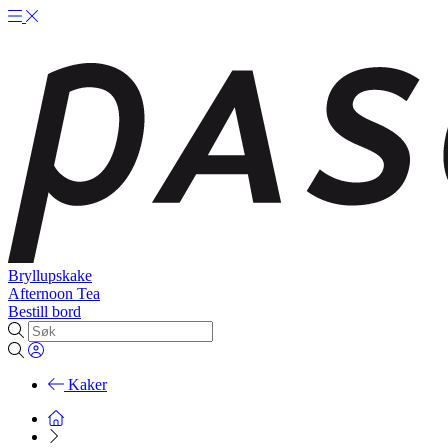
Bryllupskake
Afternoon Tea
Bestill bord
Kaker