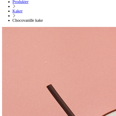
Produkter
Kaker
Chocovanille kake