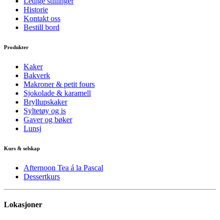
Ledige stillinger
Historie
Kontakt oss
Bestill bord
Produkter
Kaker
Bakverk
Makroner & petit fours
Sjokolade & karamell
Bryllupskaker
Syltetøy og is
Gaver og bøker
Lunsj
Kurs & selskap
Afternoon Tea á la Pascal
Dessertkurs
Lokasjoner