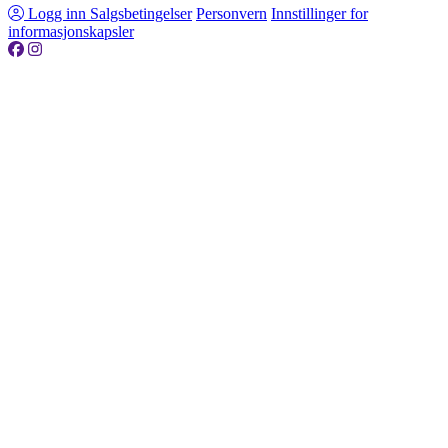
Logg inn
Salgsbetingelser
Personvern
Innstillinger for
informasjonskapsler