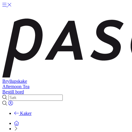
Bryllupskake
Afternoon Tea
Bestill bord
Kaker