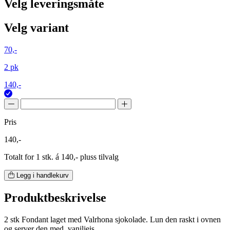
Velg leveringsmåte
Velg variant
70,-
2 pk
140,-
Pris
140,-
Totalt for 1 stk. á 140,- pluss tilvalg
Legg i handlekurv
Produktbeskrivelse
2 stk Fondant laget med Valrhona sjokolade. Lun den raskt i ovnen
og server den med vaniljeis