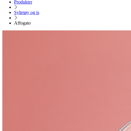
Produkter
Syltetøy og is
Affogato