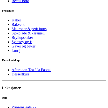
Bestill bord
Produkter
Kaker
Bakverk
Makroner & petit fours
Sjokolade & karamell
Bryllupskaker
Syltetøy og is
Gaver og bøker
Lunsj
Kurs & selskap
Afternoon Tea á la Pascal
Dessertkurs
Lokasjoner
Oslo
Prinsens gate 22