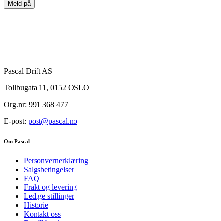
Meld på
Pascal Drift AS
Tollbugata 11, 0152 OSLO
Org.nr: 991 368 477
E-post:
post@pascal.no
Om Pascal
Personvernerklæring
Salgsbetingelser
FAQ
Frakt og levering
Ledige stillinger
Historie
Kontakt oss