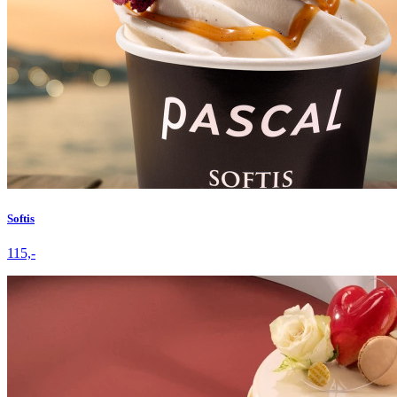
Softis
115,-