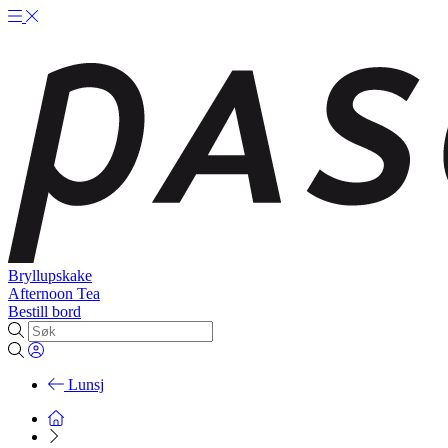
Bryllupskake
Afternoon Tea
Bestill bord
Lunsj