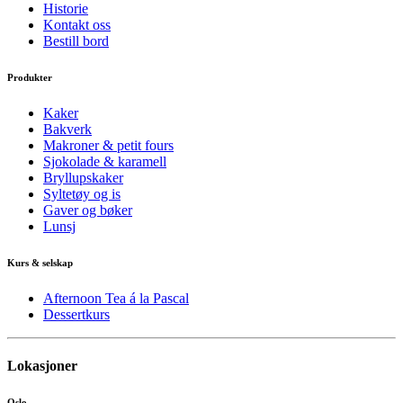
Historie
Kontakt oss
Bestill bord
Produkter
Kaker
Bakverk
Makroner & petit fours
Sjokolade & karamell
Bryllupskaker
Syltetøy og is
Gaver og bøker
Lunsj
Kurs & selskap
Afternoon Tea á la Pascal
Dessertkurs
Lokasjoner
Oslo