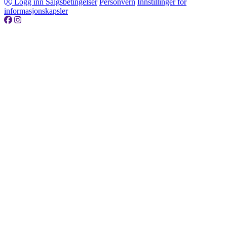
Logg inn
Salgsbetingelser
Personvern
Innstillinger for
informasjonskapsler