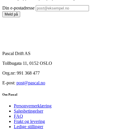
Din e-postadresse
Meld på
Pascal Drift AS
Tollbugata 11, 0152 OSLO
Org.nr: 991 368 477
E-post:
post@pascal.no
Om Pascal
Personvernerklæring
Salgsbetingelser
FAQ
Frakt og levering
Ledige stillinger